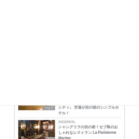
最新の投稿
2023/06/19
セブ空港両替レート(2023年6月19日)
セブ
2023/06/14
【2023年6月】現在の日本とフィリ
ピン間を運行するフライト総まと
め！【マニラ・セブ・クラーク】
TOPNews
2023/06/07
【泊まってきました】『ホリデイイ
ンエクスプレス マニラ ニューポート
シティ』 空港が目の前のシンプルホ
ブログ
テル！
2023/05/31
シャングリラの目の前！セブ島のお
しゃれなレストラン La Parisienne
Mactan
セブ