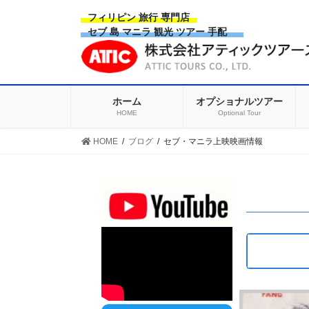
Skip
Skip
フィリピン 旅行 専門店
to
to
セブ 島 マニラ 観光 ツアー 手配
the
the
content
Navigation
ホーム
オプショナルツアー
HOME
Optional Tour
HOME
ブログ
セブ・マニラ上映映画情報