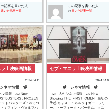
この記事を書いた人
この記事を書いた人
の
書いた記事一覧
の
書いた記事一覧
ニラ上映映画情報
セブ・マニラ上映映画情報
2024.04.11
2024.04.0
 シネマ情報 📽
📽 シネマ情報 📽
ネマ情報 ℯℯℯ Now
ℯℯℯ SM シネマ情報 ℯℯℯ Now
OSTBUSTERS : FROZEN
Showing THE FIRST OMEN : 最初の
/ ゴーストバスターズ：凍てつ
予感 キャスト：ネルタイガー・フリ
スト：フィン・ヴォルフハ
ー、トーフィーク・バーモム、ソニ