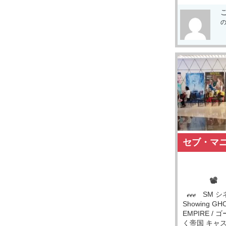
セブ・マ
📽
ℯℯℯ SM シ
Showing GH
EMPIRE 
く帝国 キャ