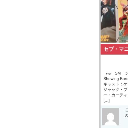
セブ・マ
ℯℯℯ SM シ
Showing Bo
キャスト：ケ
ジャック・ブ
ー・カーテ
[…]