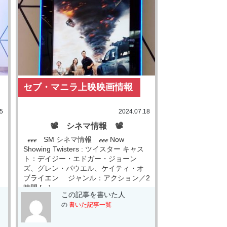
セブ・マニラ上映映画情報
5
2024.07.18
📽 シネマ情報 📽
ℯℯℯ SM シネマ情報 ℯℯℯ Now
Showing Twisters : ツイスター キャス
ト：デイジー・エドガー・ジョーン
ズ、グレン・パウエル、ケイティ・オ
ブライエン ジャンル：アクション／2
時間 […]
この記事を書いた人
の
書いた記事一覧