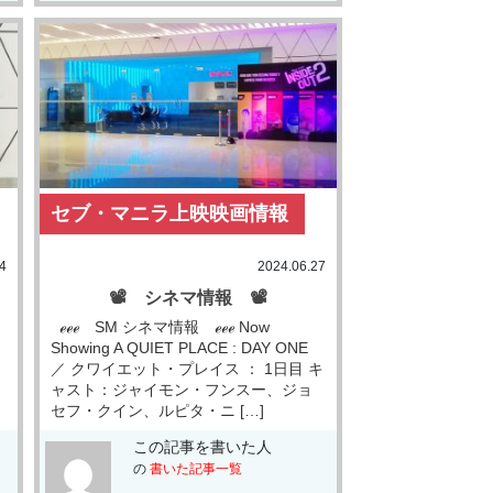
セブ・マニラ上映映画情報
4
2024.06.27
📽 シネマ情報 📽
ℯℯℯ SM シネマ情報 ℯℯℯ Now
Showing A QUIET PLACE : DAY ONE
／ クワイエット・プレイス ： 1日目 キ
ャスト：ジャイモン・フンスー、ジョ
セフ・クイン、ルピタ・ニ […]
この記事を書いた人
の
書いた記事一覧