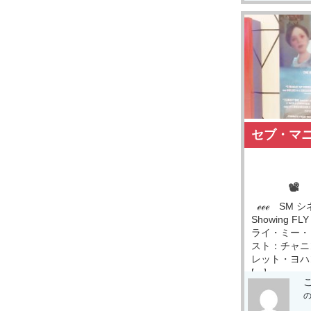
セブ・マ
📽
ℯℯℯ SM シ
Showing FL
ライ・ミー・
スト：チャニ
レット・ヨハ
[…]