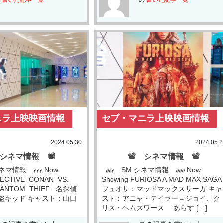
ニラ上映映画情報
セブ・マニラ上映映画情報
2024.05.30
2024.05.2
 シネマ情報 📽
📽 シネマ情報 📽
ネマ情報 ℯℯℯ Now
ℯℯℯ SM シネマ情報 ℯℯℯ Now
TECTIVE CONAN VS.
Showing FURIOSA A MAD MAX SAGA 
HANTOM THIEF : 名探偵
フュオサ：マッドマックスサーガ キャ
怪盗キッド キャスト：山口
スト：アニャ・テイラー＝ジョイ、ク
リス・ヘムズワース あらす […]