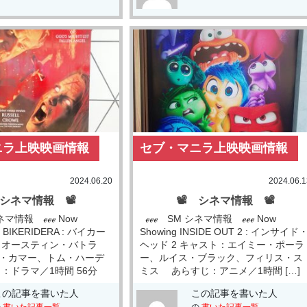
ニラ上映映画情報
セブ・マニラ上映映画情報
2024.06.20
2024.06.1
 シネマ情報 📽
📽 シネマ情報 📽
ネマ情報 ℯℯℯ Now
ℯℯℯ SM シネマ情報 ℯℯℯ Now
E BIKERIDERA : バイカー
Showing INSIDE OUT 2 : インサイド
：オースティン・バトラ
ヘッド 2 キャスト：エイミー・ポーラ
・カマー、トム・ハーデ
ー、ルイス・ブラック、フィリス・ス
：ドラマ／1時間 56分
ミス あらすじ：アニメ／1時間 […]
この記事を書いた人
この記事を書いた人
の
書いた記事一覧
の
書いた記事一覧