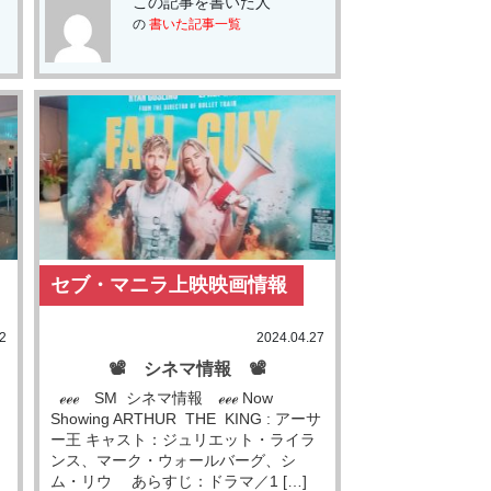
この記事を書いた人
の
書いた記事一覧
セブ・マニラ上映映画情報
2
2024.04.27
📽 シネマ情報 📽
ℯℯℯ SM シネマ情報 ℯℯℯ Now
Showing ARTHUR THE KING : アーサ
ー王 キャスト：ジュリエット・ライラ
ンス、マーク・ウォールバーグ、シ
ム・リウ あらすじ：ドラマ／1 […]