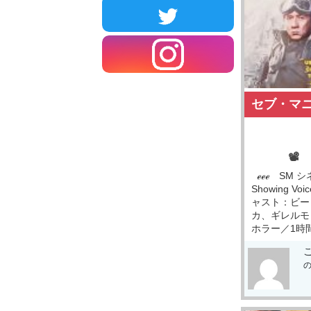
セブ・マ
📽
ℯℯℯ SM シ
Showing Voi
ャスト：ビー
カ、ギレルモ
ホラー／1時間