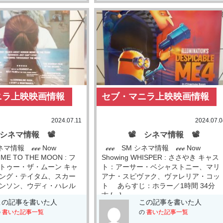
ニラ上映映画情報
セブ・マニラ上映映画情報
2024.07.11
2024.07.0
 シネマ情報 📽
📽 シネマ情報 📽
ネマ情報 ℯℯℯ Now
ℯℯℯ SM シネマ情報 ℯℯℯ Now
Y ME TO THE MOON : フ
Showing WHISPER : ささやき キャス
トゥー・ザ・ムーン キャ
ト：アーサー・ベシャストニー、マリ
ング・テイタム、スカー
アナ・スピヴァク、ヴァレリア・コッ
ンソン、ウディ・ハレル
ト あらすじ：ホラー／1時間 34分
古 […]
この記事を書いた人
この記事を書いた人
の
書いた記事一覧
の
書いた記事一覧