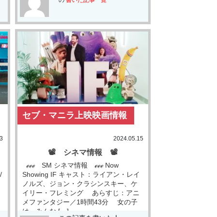
セブ・マニラ上映映画情報
3
2024.05.15
📽 シネマ情報 📽
ℯℯℯ SM シネマ情報 ℯℯℯ Now
/
Showing IF キャスト：ライアン・レイ
ノルズ、ジョン・クラシンスキー、ケ
イリー・フレミング あらすじ：アニ
メファンタジー／1時間43分 女の子
は、みんな […]