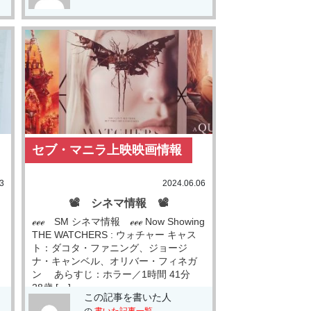
セブ・マニラ上映映画情報
3
2024.06.06
📽 シネマ情報 📽
ℯℯℯ SM シネマ情報 ℯℯℯ Now Showing
・
THE WATCHERS : ウォチャー キャス
ト：ダコタ・ファニング、ジョージ
ナ・キャンベル、オリバー・フィネガ
ン あらすじ：ホラー／1時間 41分
28歳 […]
この記事を書いた人
の
書いた記事一覧