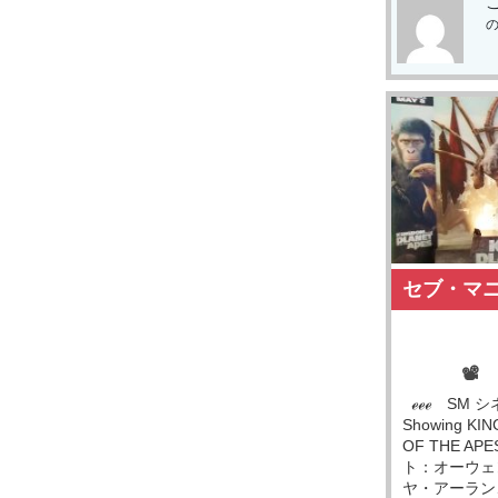
セブ・マ
📽
ℯℯℯ SM シ
Showing KI
OF THE A
ト：オーウェ
ヤ・アーラン、