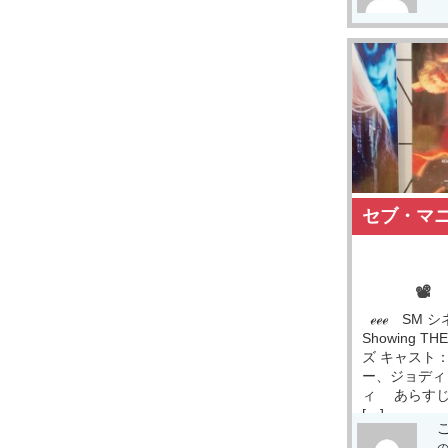
セブ・マ
📽
ℯℯℯ SM シ
Showing TH
ズ キャスト
ー、ジョディ
ィ あらすじ
[…]