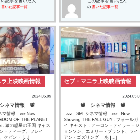
この記事を書いた人
この記事を書いた人
の
書いた記事一覧
の
書いた記事一覧
ニラ上映映画情報
セブ・マニラ上映映画情報
2024.05.09
2024.05.0
 シネマ情報 📽
📽 シネマ情報 📽
ネマ情報 ℯℯℯ Now
ℯℯℯ SM シネマ情報 ℯℯℯ Now
NGDOM OF THE PLANET
Showing THE FALL GUY : フォールガ
PES : 猿の惑星の王国 キャス
イ キャスト：アーロン・テイラー＝ジ
ン・ティーグ、フレイ
ョンソン、エミリー・ブラント、ライ
ケビン・ […]
アン・ゴズリング あ […]