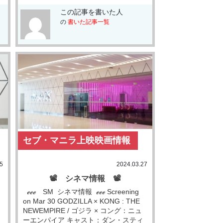
この記事を書いた人
の
書いた記事一覧
セブ・マニラ上映映画情報
5
2024.03.27
📽 シネマ情報 📽
ℯℯℯ SM シネマ情報 ℯℯℯ Screening
on Mar 30 GODZILLA × KONG : THE
NEWEMPIRE / ゴジラ × コング：ニュ
ーエンパイア キャスト：ダン・スティ