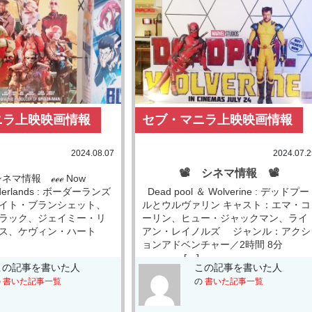
ニラ上映映画情報
セブ・マニラ上映映画情報
2024.08.07
2024.07.2
📽 シネマ情報 📽
ネマ情報 ℯℯℯ Now
rderlands : ボーダーランズ
Dead pool ＆ Wolverine : デッドプー
イト・ブランシェット、
ルとウルヴァリン キャスト：エマ・コ
ラック、ジェイミー・リ
ーリン、ヒュー・ジャックマン、ライ
ィス、ケヴィン・ハート
アン・レイノルズ ジャンル：アクシ
ョンアドベンチャー／2時間 8分
[…]
この記事を書いた人
この記事を書いた人
の
書いた記事一覧
の
書いた記事一覧