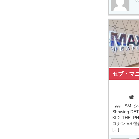
セブ・マ
📽
ℯℯℯ SM シ
Showing DE
KID THE P
コナン VS 
[…]