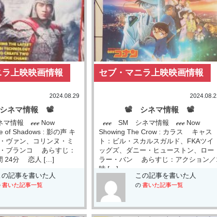
ニラ上映映画情報
セブ・マニラ上映映画情報
2024.08.29
2024.08.2
 シネマ情報 📽
📽 シネマ情報 📽
ネマ情報 ℯℯℯ Now
ℯℯℯ SM シネマ情報 ℯℯℯ Now
ce of Shadows : 影の声 キ
Showing The Crow : カラス キャス
・ヴァン、コリンヌ・ミ
ト：ビル・スカルスガルド、FKAツイ
・ブランコ あらすじ：
ッグズ、ダニー・ヒューストン、ロー
 24分 恋人 […]
ラー・バン あらすじ：アクション／
時 […]
この記事を書いた人
この記事を書いた人
の
書いた記事一覧
の
書いた記事一覧