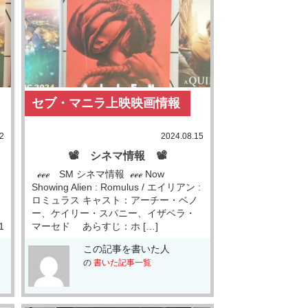
セブ・マニラ上映映画情報
2
2024.08.15
📽 シネマ情報 📽
ℯℯℯ SM シネマ情報 ℯℯℯ Now
Showing Alien : Romulus / エイリアン :
ロミュラス キャスト：アーチー・ベノ
ー、ケイリー・スパニー、イザベラ・
1
マーセド あらすじ：ホ […]
この記事を書いた人
の
書いた記事一覧