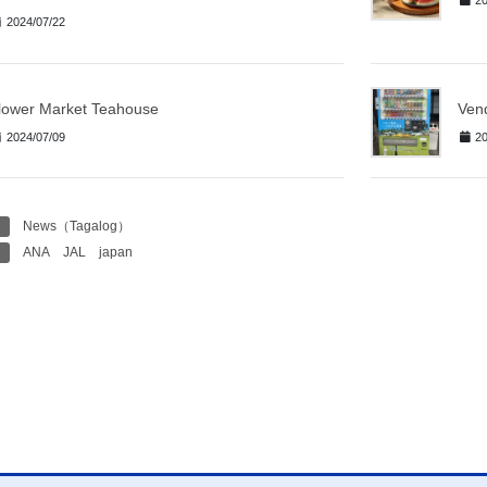
2024/07/22
lower Market Teahouse
Ven
2024/07/09
20
News（Tagalog）
ANA
JAL
japan