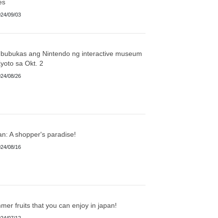
es
24/09/03
bubukas ang Nintendo ng interactive museum
yoto sa Okt. 2
24/08/26
n: A shopper's paradise!
24/08/16
er fruits that you can enjoy in japan!
24/07/12