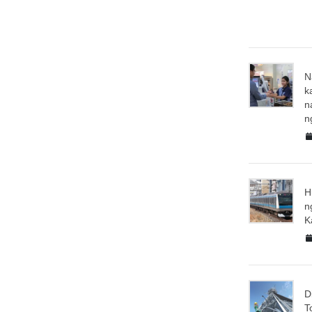
N
k
n
n
H
n
K
D
T