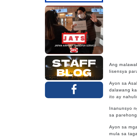
Ang malawak
lisensya pa
Ayon sa Asa
dalawang ka
ito ay nahu
Inanunsyo n
sa parehong
Ayon sa mga
mula sa tag