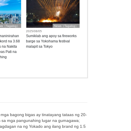
ws（Tagalog）
News（Tagalog）
2025/08/05
naninirahan
Sumiklab ang apoy sa fireworks
kord na 3.68
barge sa Yokohama festival
 na Nakita
malapit sa Tokyo
as Pati na
hing
mga bagong bigas ay tinatayang tataas ng 20-
 sa mga pangunahing lugar na gumagawa;
agdagan na ng Yokado ang ilang brand ng 1.5