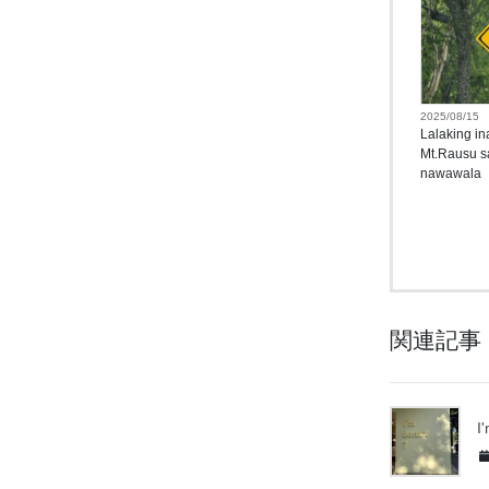
2025/08/15
Lalaking in
Mt.Rausu s
nawawala
関連記事
I