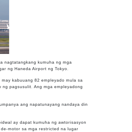
 na nagtatangkang kumuha ng mga
ar ng Haneda Airport ng Tokyo.
na may kabuuang 82 empleyado mula sa
 ng pagsusulit. Ang mga empleyadong
 kumpanya ang napatunayang nandaya din
ibidwal ay dapat kumuha ng awtorisasyon
e-motor sa mga restricted na lugar