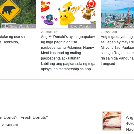
News（Tagalog）
News（Tagalog）
Ne
2025/08/12
2025/08/08
atake ng oso sa
Ang McDonald’s ay magpapataw
Ang mga dayuhang 
a Hokkaido,
ng mga paghihigpit sa
sa Japan ay may Re
pagbebenta ng Pokémon Happy
Milyong Tao;Pagtaas
Meal kasunod ng muling
sa mga Regional are
pagbebenta at kalituhan,
rin sa Mga Panguna
kabilang ang pagkansela ng mga
Lungsod
opisyal na membership sa app
'm Donut? ''Fresh Donuts''
Ang 
40%
2024/09/30
Nad