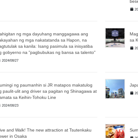
bes
20
ahigitan ng mga dayuhang manggagawa ang
Mag
akayahan ng mga nakatatanda sa Hapon, na
sa K
agtutulak sa kanila: Isang pasimula sa inisyatiba
20
g gobyerno na "pagbubukas ng bansa sa talento"
2024/08/27
umingi ng paumanhin si JR matapos makatulog
Japa
g paulit-ulit ang driver sa pagitan ng Shinagawa at
20
amata sa Keihin-Tohoku Line
2024/08/23
ive and Walk! The new attraction at Tsutenkaku
Summ
ower in Osaka
20