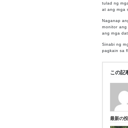
tulad ng mg
at ang mga s
Naganap ang
monitor ang
ang mga dat
Sinabi ng m
pagkain sa 
この記
最新の