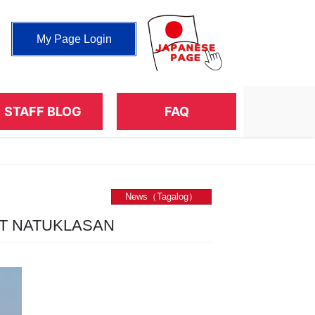
My Page Login
STAFF BLOG
FAQ
News（Tagalog）
RT NATUKLASAN