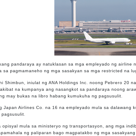
ang pandaraya ay natuklasan sa mga empleyado ng airline
ra sa pagmamaneho ng mga sasakyan sa mga restricted na lug
hi Shimbun, iniulat ng ANA Holdings Inc. noong Pebrero 20 
akibat na kumpanya ang nasangkot sa pandaraya noong araw
ling may bukas na libro habang kumukuha ng pagsusulit.
g Japan Airlines Co. na 16 na empleyado mula sa dalawang
 pagsusulit.
 opisyal mula sa ministeryo ng transportasyon, ang mga ind
apamahala ng paliparan bago magpatakbo ng mga sasakyang d