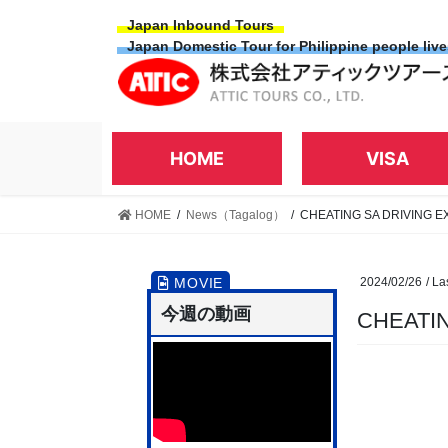
Skip
Skip
Japan Inbound Tours
to
to
Japan Domestic Tour for Philippine people liv
the
the
content
Navigation
HOME
VISA
HOME
News（Tagalog）
CHEATING SA DRIVING 
2024/02/26
/ La
今週の動画
CHEATI