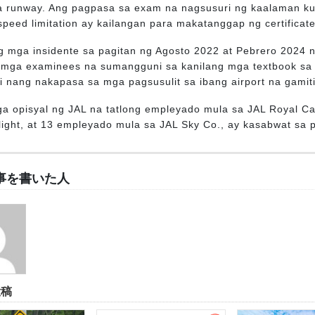
a runway. Ang pagpasa sa exam na nagsusuri ng kaalaman ku
peed limitation ay kailangan para makatanggap ng certificate
 mga insidente sa pagitan ng Agosto 2022 at Pebrero 2024 n
 mga examinees na sumangguni sa kanilang mga textbook sa p
i nang nakapasa sa mga pagsusulit sa ibang airport na gamit
ga opisyal ng JAL na tatlong empleyado mula sa JAL Royal Ca
flight, at 13 empleyado mula sa JAL Sky Co., ay kasabwat sa
事を書いた人
投稿