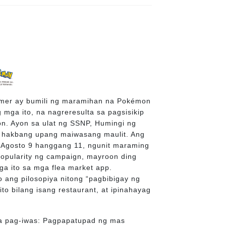
tomer ay bumili ng maramihan na Pokémon
ga ito, na nagreresulta sa pagsisikip
pon. Ayon sa ulat ng SSNP, Humingi ng
a hakbang upang maiwasang maulit. Ang
 Agosto 9 hanggang 11, ngunit maraming
opularity ng campaign, mayroon ding
a ito sa mga flea market app.
 ang pilosopiya nitong “pagbibigay ng
to bilang isang restaurant, at ipinahayag
 pag-iwas: Pagpapatupad ng mas