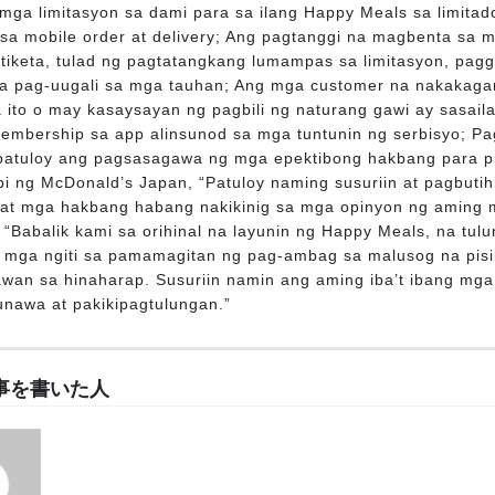
mga limitasyon sa dami para sa ilang Happy Meals sa limitad
a sa mobile order at delivery; Ang pagtanggi na magbenta sa
etiketa, tulad ng pagtatangkang lumampas sa limitasyon, pagga
a pag-uugali sa mga tauhan; Ang mga customer na nakakag
 ito o may kasaysayan ng pagbili ng naturang gawi ay sasail
membership sa app alinsunod sa mga tuntunin ng serbisyo; Pa
patuloy ang pagsasagawa ng mga epektibong hakbang para pi
abi ng McDonald’s Japan, “Patuloy naming susuriin at pagbu
at mga hakbang habang nakikinig sa mga opinyon ng aming m
o, “Babalik kami sa orihinal na layunin ng Happy Meals, na t
 mga ngiti sa pamamagitan ng pag-ambag sa malusog na pisik
wan sa hinaharap. Susuriin namin ang aming iba’t ibang mg
unawa at pakikipagtulungan.”
事を書いた人