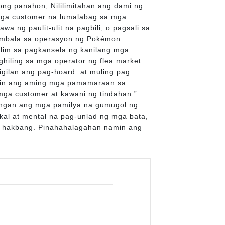
ong panahon; Nililimitahan ang dami ng
 mga customer na lumalabag sa mga
wa ng paulit-ulit na pagbili, o pagsali sa
ambala sa operasyon ng Pokémon
alim sa pagkansela ng kanilang mga
ghiling sa mga operator ng flea market
gilan ang pag-hoard at muling pag
tihin ang aming mga pamamaraan sa
ga customer at kawani ng tindahan.”
ulungan ang mga pamilya na gumugol ng
al at mental na pag-unlad ng mga bata,
a hakbang. Pinahahalagahan namin ang