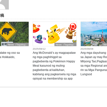
投稿
News（Tagalog）
News（Tagalog）
Ne
2025/08/12
2025/08/08
atake ng oso sa
Ang McDonald’s ay magpapataw
Ang mga dayuhang 
a Hokkaido,
ng mga paghihigpit sa
sa Japan ay may Re
pagbebenta ng Pokémon Happy
Milyong Tao;Pagtaas
Meal kasunod ng muling
sa mga Regional are
pagbebenta at kalituhan,
rin sa Mga Panguna
kabilang ang pagkansela ng mga
Lungsod
opisyal na membership sa app