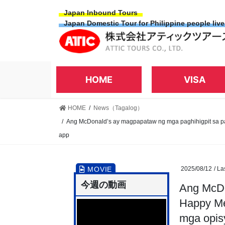
Skip
Skip
Japan Inbound Tours
to
to
Japan Domestic Tour for Philippine people liv
the
the
content
Navigation
HOME
VISA
HOME
News（Tagalog）
Ang McDonald’s ay magpapataw ng mga paghihigpit sa p
app
2025/08/12
/ La
今週の動画
Ang McDo
Happy Me
mga opis