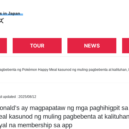
es in Japan
TOUR
NEWS
agbebenta ng Pokémon Happy Meal kasunod ng muling pagbebenta at kalituhan, 
st updated :
2025/08/12
nald’s ay magpapataw ng mga paghihigpit s
al kasunod ng muling pagbebenta at kalituhan
yal na membership sa app