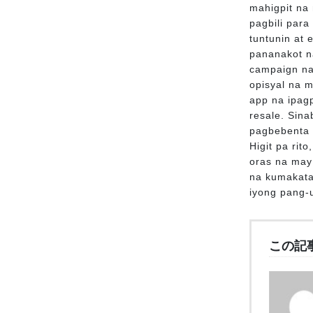
mahigpit na 
pagbili par
tuntunin at 
pananakot n
campaign na
opisyal na 
app na ipag
resale. Sin
pagbebenta 
Higit pa rit
oras na may
na kumakata
iyong pang-
この記