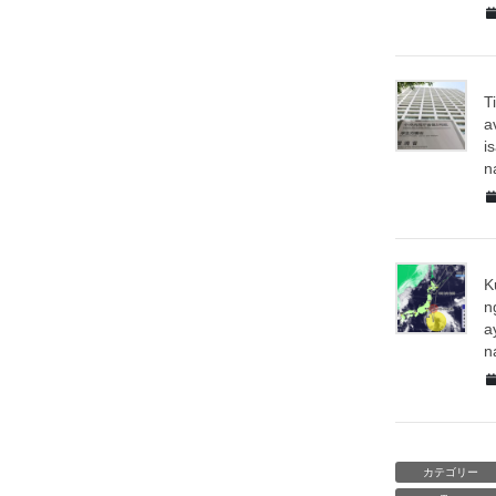
T
a
i
n
K
n
a
n
カテゴリー