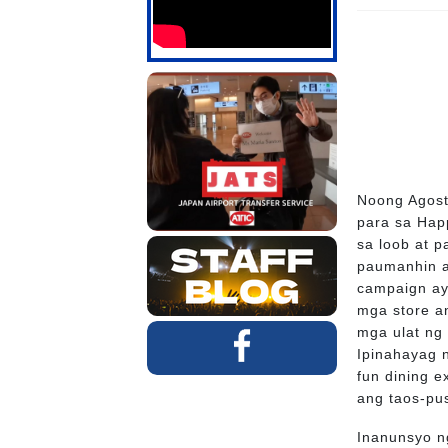
Noong Agost
para sa Hap
sa loob at p
paumanhin a
campaign ay
mga store a
mga ulat ng
Ipinahayag n
fun dining e
ang taos-pu
Inanunsyo 