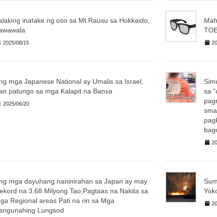
alaking inatake ng oso sa Mt.Rausu sa Hokkaido,
Mahi
awawala
TOE
2025/08/15
20
ng mga Japanese National ay Umalis sa Israel,
Sim
ran patungo sa mga Kalapit na Bansa
sa "
pag
2025/06/20
sma
pag
bago
20
ng mga dayuhang naninirahan sa Japan ay may
Sumi
ekord na 3.68 Milyong Tao;Pagtaas na Nakita sa
Yoko
ga Regional areas Pati na rin sa Mga
20
angunahing Lungsod