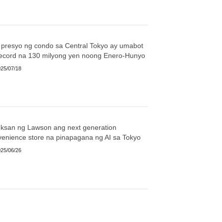
 presyo ng condo sa Central Tokyo ay umabot
record na 130 milyong yen noong Enero-Hunyo
25/07/18
uksan ng Lawson ang next generation
enience store na pinapagana ng AI sa Tokyo
25/06/26