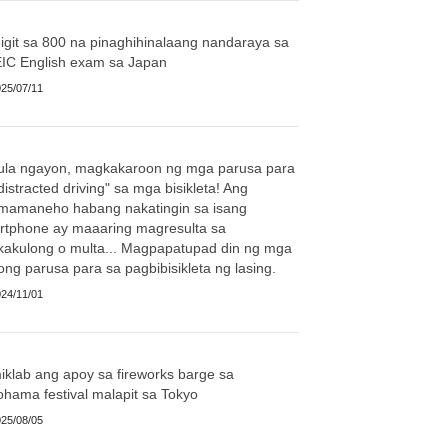
git sa 800 na pinaghihinalaang nandaraya sa
IC English exam sa Japan
25/07/11
ula ngayon, magkakaroon ng mga parusa para
distracted driving" sa mga bisikleta! Ang
mamaneho habang nakatingin sa isang
rtphone ay maaaring magresulta sa
kakulong o multa... Magpapatupad din ng mga
ng parusa para sa pagbibisikleta ng lasing.
24/11/01
klab ang apoy sa fireworks barge sa
hama festival malapit sa Tokyo
25/08/05