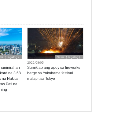
ws（Tagalog）
News（Tagalog）
2025/08/05
naninirahan
Sumiklab ang apoy sa fireworks
kord na 3.68
barge sa Yokohama festival
 na Nakita
malapit sa Tokyo
as Pati na
hing