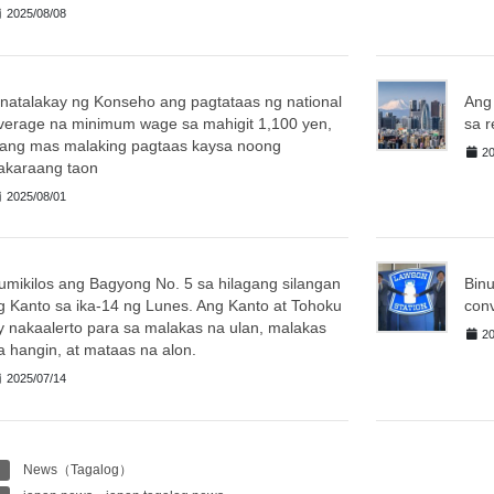
2025/08/08
inatalakay ng Konseho ang pagtataas ng national
Ang
verage na minimum wage sa mahigit 1,100 yen,
sa 
sang mas malaking pagtaas kaysa noong
20
akaraang taon
2025/08/01
umikilos ang Bagyong No. 5 sa hilagang silangan
Bin
g Kanto sa ika-14 ng Lunes. Ang Kanto at Tohoku
conv
y nakaalerto para sa malakas na ulan, malakas
20
a hangin, at mataas na alon.
2025/07/14
News（Tagalog）