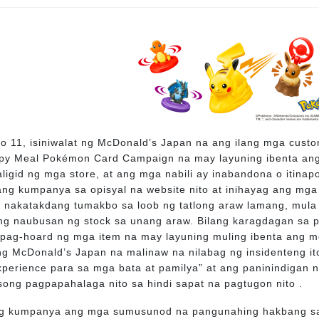
o 11, isiniwalat ng McDonald’s Japan na ang ilang mga cus
py Meal Pokémon Card Campaign na may layuning ibenta ang m
aligid ng mga store, at ang mga nabili ay inabandona o itina
ng kumpanya sa opisyal na website nito at inihayag ang mg
 nakatakdang tumakbo sa loob ng tatlong araw lamang, mula
ng naubusan ng stock sa unang araw. Bilang karagdagan sa p
 pag-hoard ng mga item na may layuning muling ibenta ang mg
g McDonald’s Japan na malinaw na nilabag ng insidenteng ito
xperience para sa mga bata at pamilya” at ang paninindigan ni
song pagpapahalaga nito sa hindi sapat na pagtugon nito .
ng kumpanya ang mga sumusunod na pangunahing hakbang sa