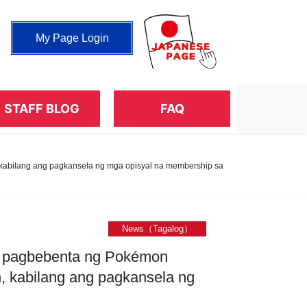
My Page Login
STAFF BLOG
FAQ
kabilang ang pagkansela ng mga opisyal na membership sa
News（Tagalog）
a pagbebenta ng Pokémon
, kabilang ang pagkansela ng