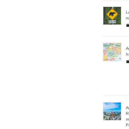
L
n
A
I
A
R
m
P