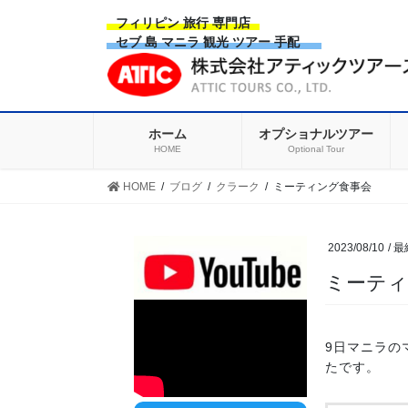
Skip
Skip
フィリピン 旅行 専門店
to
to
セブ 島 マニラ 観光 ツアー 手配
the
the
content
Navigation
ホーム
オプショナルツアー
HOME
Optional Tour
HOME
ブログ
クラーク
ミーティング食事会
2023/08/10
/ 
ミーティ
9日マニラの
たです。