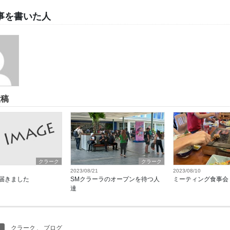
事を書いた人
投稿
クラーク
クラーク
2023/08/21
2023/08/10
届きました
SMクラーラのオープンを待つ人
ミーティング食事会
達
クラーク
、
ブログ