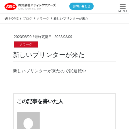
Skip
Skip
お問い合わせ
to
to
MENU
the
the
HOME
ブログ
クラーク
新しいプリンターが来た
content
Navigation
2023/08/09
/ 最終更新日 :
2023/08/09
クラーク
新しいプリンターが来た
新しいプリンターが来たので試運転中
この記事を書いた人