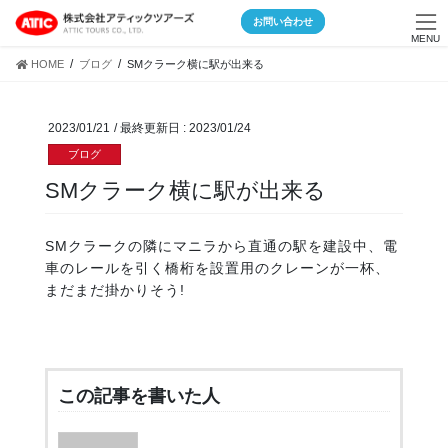
Skip
Skip
お問い合わせ
to
to
MENU
the
the
HOME
ブログ
SMクラーク横に駅が出来る
content
Navigation
2023/01/21
/ 最終更新日 :
2023/01/24
ブログ
SMクラーク横に駅が出来る
SMクラークの隣にマニラから直通の駅を建設中、電
車のレールを引く橋桁を設置用のクレーンが一杯、
まだまだ掛かりそう!
この記事を書いた人