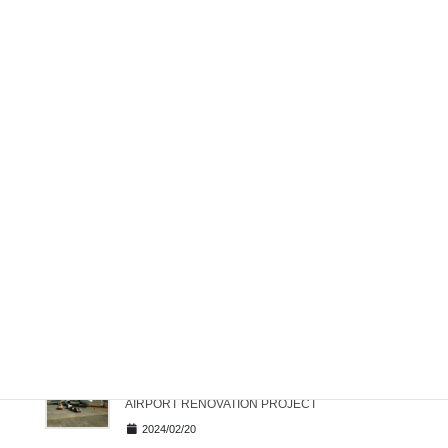
2024/07/05
フィリピンで、昭和レトロを感じる
お店
ブログ
2024/06/21
ジョリビーのコラボ人形が発売
ブログ
関連記事
マニラ空港 ターミナル３駐車場で火災が発生
2024/04/22
SAN MIGUEL ALLIANCE WINS BID FOR MANILA
AIRPORT RENOVATION PROJECT
2024/02/20