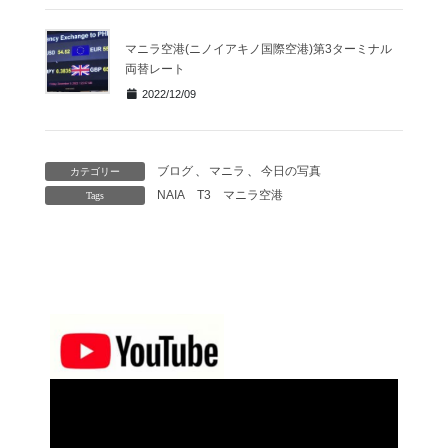
マニラ空港(ニノイアキノ国際空港)第3ターミナル
両替レート
2022/12/09
ブログ
、
マニラ
、
今日の写真
カテゴリー
NAIA
T3
マニラ空港
Tags