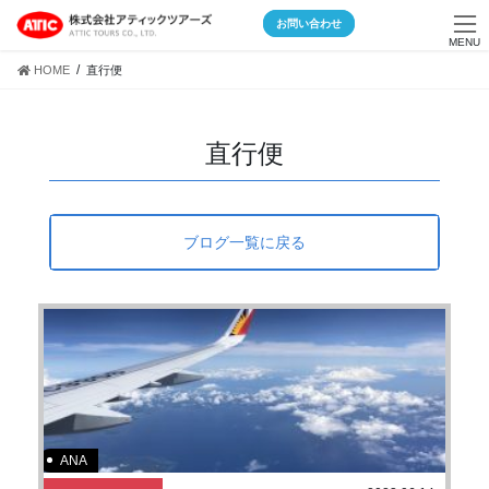
Skip
Skip
お問い合わせ
to
to
MENU
the
the
HOME
直行便
content
Navigation
直行便
ブログ一覧に戻る
ANA