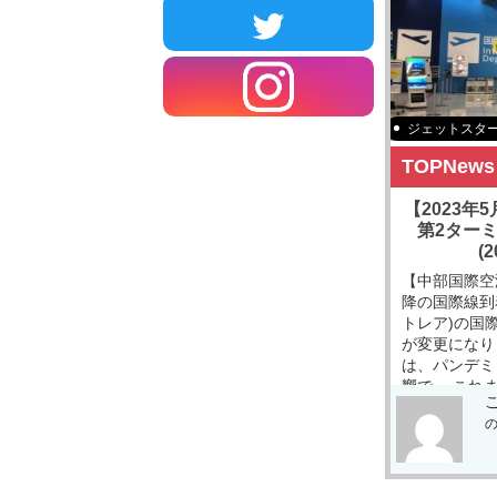
ジェットスタ
TOPNews
【2023年
第2ター
(
【中部国際空港
降の国際線到
トレア)の国
が変更になり
は、パンデミ
響で、 これ
[…]