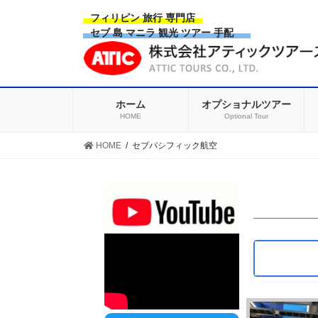
Skip
Skip
フィリピン 旅行 専門店
to
to
セブ 島 マニラ 観光 ツアー 手配
the
the
content
Navigation
ホーム
オプショナルツアー
HOME
Optional Tour
HOME
セブパシフィック航空