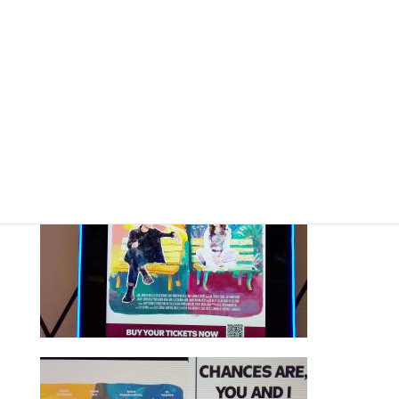
魂の持ち主、カビ・シナグを演じます。カビの精神は病
気の現実に打ちのめされることを拒み.……（引用元：
SM CINEMA）