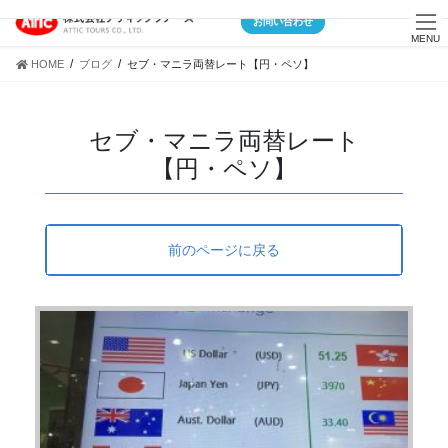
Skip
Skip
お問い合わせ
to
to
MENU
the
the
HOME
ブログ
セブ・マニラ両替レート【円・ペソ】
content
Navigation
セブ・マニラ両替レート
【円・ペソ】
前のページに戻る