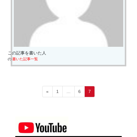
この記事を書いた人
の
書いた記事一覧
投
Page
Page
Page
«
1
…
6
7
稿
の
ペ
ー
ジ