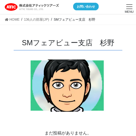
Skip
Skip
お問い合わせ
to
to
MENU
the
the
HOME
136人の部屋(JP)
SMフェアビュー支店 杉野
content
Navigation
SMフェアビュー支店 杉野
まだ投稿がありません。