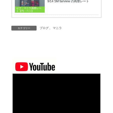
9/14 SM fairview の両替レート
セブ・マニラ両替レー
ト【円・ペソ】
ブログ
、
マニラ
カテゴリー