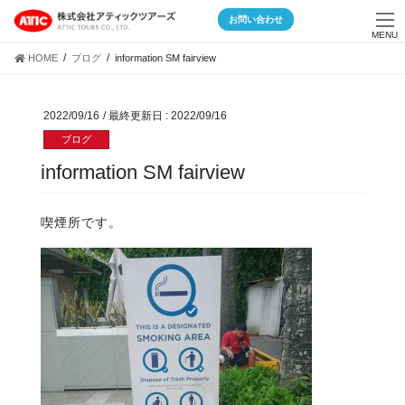
Skip
Skip
お問い合わせ
to
to
MENU
the
the
HOME
ブログ
information SM fairview
content
Navigation
2022/09/16
/ 最終更新日 :
2022/09/16
ブログ
information SM fairview
喫煙所です。