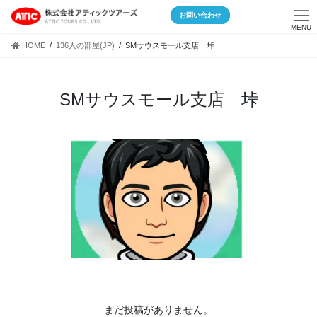
Skip
Skip
お問い合わせ
to
to
MENU
the
the
HOME
136人の部屋(JP)
SMサウスモール支店 垰
content
Navigation
SMサウスモール支店 垰
まだ投稿がありません。