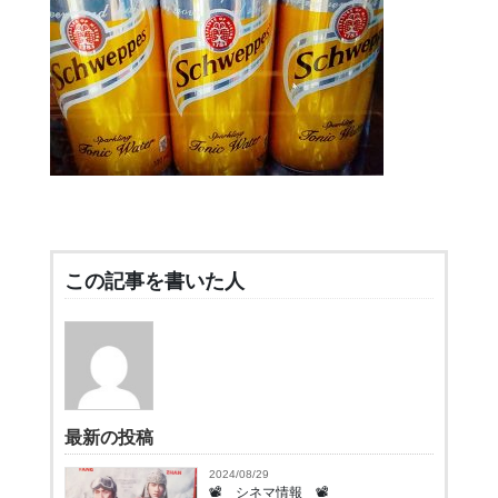
この記事を書いた人
最新の投稿
2024/08/29
📽 シネマ情報 📽