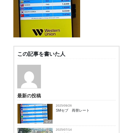
この記事を書いた人
最新の投稿
2025/09/26
SMセブ 両替レート
セブ
2025/07/14