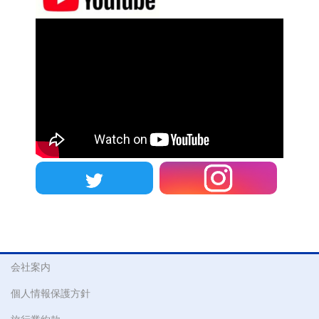
会社案内
個人情報保護方針