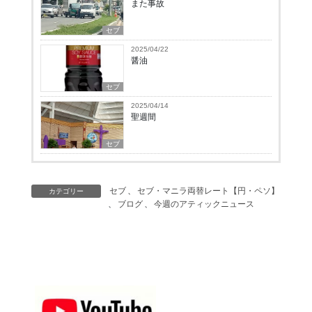
また事故
セブ
2025/04/22
醤油
セブ
2025/04/14
聖週間
セブ
セブ
、
セブ・マニラ両替レート【円・ペソ】
カテゴリー
、
ブログ
、
今週のアティックニュース