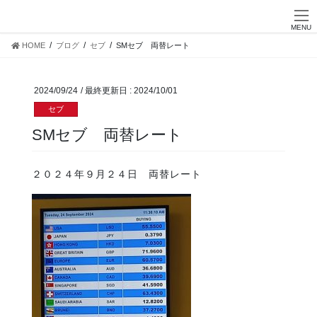
Skip
Skip
お問い合わせ
to
to
MENU
the
the
HOME
ブログ
セブ
SMセブ 両替レート
content
Navigation
2024/09/24
/ 最終更新日 :
2024/10/01
セブ
SMセブ 両替レート
２０２４年９月２４日 両替レート