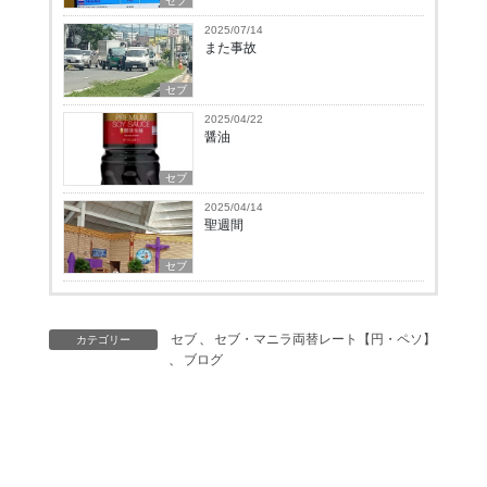
セブ
2025/07/14
また事故
セブ
2025/04/22
醤油
セブ
2025/04/14
聖週間
セブ
セブ
、
セブ・マニラ両替レート【円・ペソ】
カテゴリー
、
ブログ