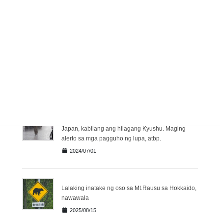
rain band formation
2024/08/16
Ngayong Biyernes Inilabas ang Heatstroke alert sa
iba`t ibang rehiyon
2024/07/05
Inaasahan ang malakas na pag-ulan sa kanlurang
Japan, kabilang ang hilagang Kyushu. Maging
alerto sa mga pagguho ng lupa, atbp.
2024/07/01
Lalaking inatake ng oso sa Mt.Rausu sa Hokkaido,
nawawala
2025/08/15