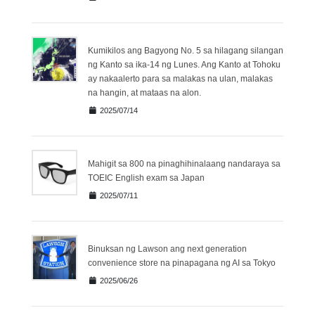
Kumikilos ang Bagyong No. 5 sa hilagang silangan
ng Kanto sa ika-14 ng Lunes. Ang Kanto at Tohoku
ay nakaalerto para sa malakas na ulan, malakas
na hangin, at mataas na alon.
2025/07/14
Mahigit sa 800 na pinaghihinalaang nandaraya sa
TOEIC English exam sa Japan
2025/07/11
Binuksan ng Lawson ang next generation
convenience store na pinapagana ng AI sa Tokyo
2025/06/26