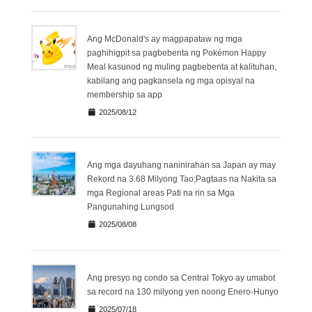
Ang McDonald's ay magpapataw ng mga
paghihigpit sa pagbebenta ng Pokémon Happy
Meal kasunod ng muling pagbebenta at kalituhan,
kabilang ang pagkansela ng mga opisyal na
membership sa app
2025/08/12
Ang mga dayuhang naninirahan sa Japan ay may
Rekord na 3.68 Milyong Tao;Pagtaas na Nakita sa
mga Regional areas Pati na rin sa Mga
Pangunahing Lungsod
2025/08/08
Ang presyo ng condo sa Central Tokyo ay umabot
sa record na 130 milyong yen noong Enero-Hunyo
2025/07/18