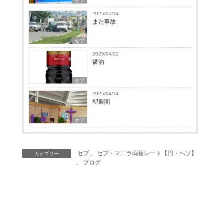
セブ
2025/07/14
また事故
セブ
2025/04/22
醤油
セブ
2025/04/14
聖週間
セブ
セブ
、
セブ・マニラ両替レート【円・ペソ】
カテゴリー
、
ブログ