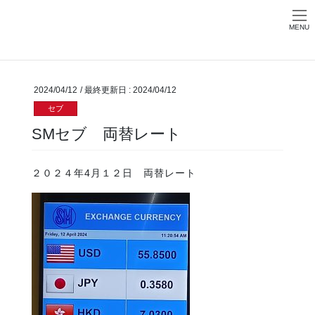
Skip
Skip
お問い合わせ
to
to
MENU
the
the
HOME
ブログ
セブ
SMセブ 両替レート
content
Navigation
2024/04/12
/ 最終更新日 :
2024/04/12
セブ
SMセブ 両替レート
２０２４年4月１２日 両替レート