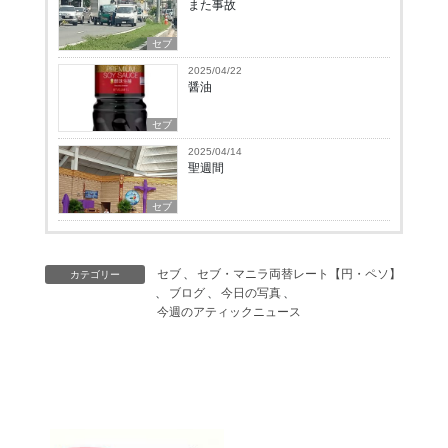
また事故
セブ
2025/04/22
醤油
セブ
2025/04/14
聖週間
セブ
セブ
、
セブ・マニラ両替レート【円・ペソ】
カテゴリー
、
ブログ
、
今日の写真
、
今週のアティックニュース