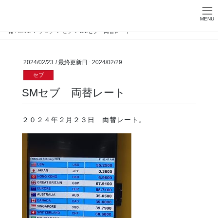
Skip
Skip
お問い合わせ
to
to
MENU
the
the
HOME
ブログ
セブ
SMセブ 両替レート
content
Navigation
2024/02/23
/ 最終更新日 :
2024/02/29
セブ
SMセブ 両替レート
２０２４年２月２３日 両替レート。