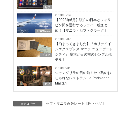
セブ
2023/06/14
【2023年6月】現在の日本とフィリ
ピン間を運行するフライト総まと
め！【マニラ・セブ・クラーク】
TOPNews
2023/06/07
【泊まってきました】『ホリデイイ
ンエクスプレス マニラ ニューポート
シティ』 空港が目の前のシンプルホ
ブログ
テル！
2023/05/31
シャングリラの目の前！セブ島のお
しゃれなレストラン La Parisienne
Mactan
セブ
セブ・マニラ両替レート【円・ペソ】
カテゴリー