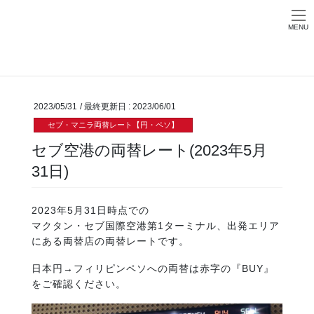
Skip
Skip
お問い合わせ
to
to
MENU
the
the
HOME
ブログ
セブ・マニラ両替レート【円・ペソ】
content
Navigation
セブ空港の両替レート(2023年5月31日)
2023/05/31
/ 最終更新日 :
2023/06/01
セブ・マニラ両替レート【円・ペソ】
セブ空港の両替レート(2023年5月
31日)
2023年5月31日時点での
マクタン・セブ国際空港第1ターミナル、出発エリア
にある両替店の両替レートです。
日本円→フィリピンペソへの両替は赤字の『BUY』
をご確認ください。