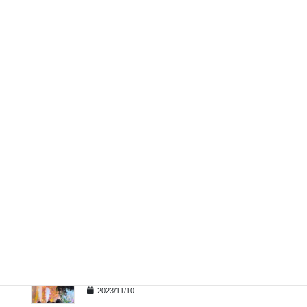
ブログ
2024/07/12
お得なプロモ商品を現地旅行博で販
売中
ブログ
2024/07/05
フィリピンで、昭和レトロを感じる
お店
ブログ
2024/06/21
ジョリビーのコラボ人形が発売
ブログ
関連記事
クリスマスツリー点灯式が各所で開催
2023/11/10