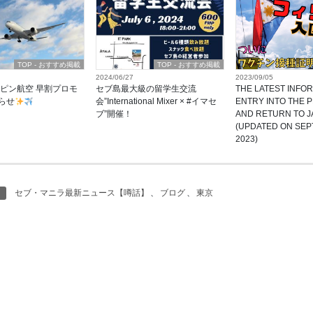
TOP - おすすめ掲載
TOP - おすすめ掲載
2024/06/27
2023/09/05
ピン航空 早割プロモ
セブ島最大級の留学生交流
THE LATEST INFO
らせ
会”International Mixer × #イマセ
ENTRY INTO THE P
ブ”開催！
AND RETURN TO J
(UPDATED ON SEP
2023)
セブ・マニラ最新ニュース【噂話】
、
ブログ
、
東京