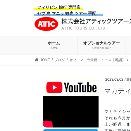
Skip
Skip
フィリピン 旅行 専門店
to
to
セブ 島 マニラ 観光 ツアー 手配
the
the
content
Navigation
ホーム
オプショナルツアー
HOME
Optional Tour
HOME
ブログ
セブ・マニラ最新ニュース【噂話】
2023/03/02
/ 
マカテ
マカティシャ
それも６月か
上が経過しま
本当に清掃だ