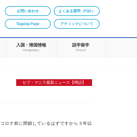
お問い合わせ
よくある質問（FQA）
Tagalog Page
アティックについて
入国・帰国情報
語学留学
Immigration
School
セブ・マニラ最新ニュース【噂話】
。コロナ前に閉鎖しているはずですから３年以