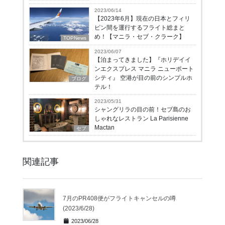
2023/06/14
【2023年6月】現在の日本とフィリ
ピン間を運行するフライト総まと
め！【マニラ・セブ・クラーク】
TOPNews
2023/06/07
【泊まってきました】『ホリデイイ
ンエクスプレス マニラ ニューポート
シティ』 空港が目の前のシンプルホ
ブログ
テル！
2023/05/31
シャングリラの目の前！セブ島のお
しゃれなレストラン La Parisienne
Mactan
セブ
関連記事
7月のPR408便がフライトキャンセルの噂
(2023/6/28)
2023/06/28