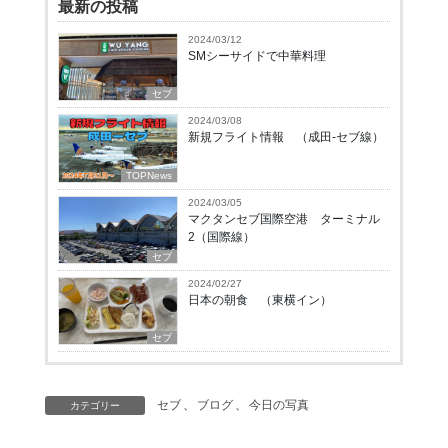
最新の投稿
2024/03/12
SMシーサイドで中華料理
セブ
2024/03/08
新規フライト情報 （成田-セブ線）
TOPNews
2024/03/05
マクタンセブ国際空港 ターミナル
2（国際線）
セブ
2024/02/27
日本の朝食 （東横イン）
セブ
セブ
、
ブログ
、
今日の写真
カテゴリー