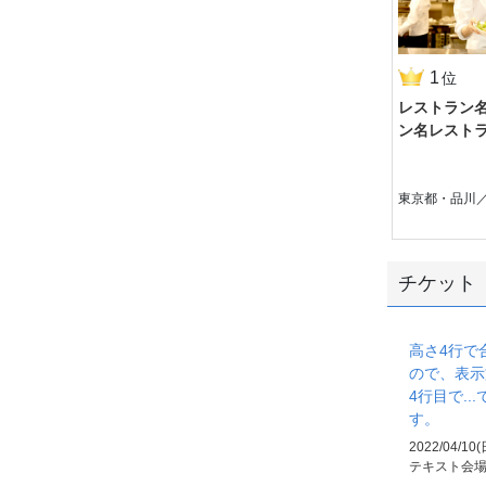
1
位
レストラン
ン名レスト
東京都・品川
チケット
高さ4行で
ので、表示
4行目で..
す。
2022/04/10(
テキスト会