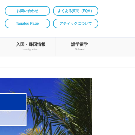
お問い合わせ
よくある質問（FQA）
Tagalog Page
アティックについて
入国・帰国情報
語学留学
Immigration
School