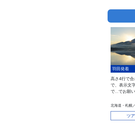
羽田発着
高さ4行で
で、表示文
で...でお願
北海道・札幌
ツア