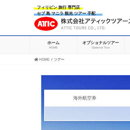
Skip
Skip
フィリピン 旅行 専門店
to
to
セブ 島 マニラ 観光 ツアー 手配
the
the
content
Navigation
ホーム
オプショナルツアー
HOME
Optional Tour
HOME
ツアー
海外航空券