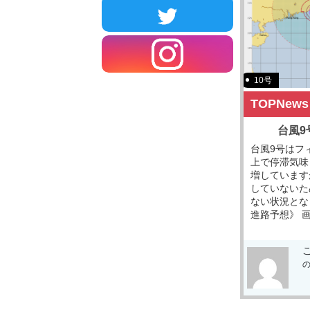
10号
TOPNews
台風9
台風9号はフ
上で停滞気味
増しています
していないた
ない状況とな
進路予想》 画