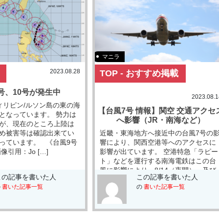
マニラ
2023.08.28
TOP - おすすめ掲載
号、10号が発生中
2023.08.1
ィリピン/ルソン島の東の海
【台風7号 情報】関空 交通アクセ
となっています。 勢力は
へ影響（JR・南海など）
が、現在のところ上陸は
め被害等は確認出来てい
近畿・東海地方へ接近中の台風7号の
っています。 《台風9号
響により、関西空港等へのアクセスに
像引用：Jo […]
影響が出ています。 空港特急「ラピー
ト」などを運行する南海電鉄はこの台
風に影響により、8/14（夜間）、及び
この記事を書いた人
この記事を書いた人
8/15の一部で運行の休止が発表されま
の
書いた記事一覧
の
書いた記事一覧
した […]