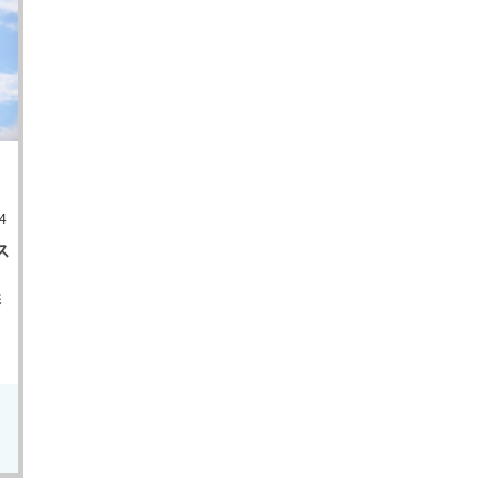
4
ス
影