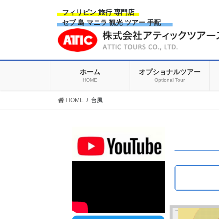
Skip
Skip
フィリピン 旅行 専門店
to
to
セブ 島 マニラ 観光 ツアー 手配
the
the
content
Navigation
ホーム
オプショナルツアー
HOME
Optional Tour
HOME
台風