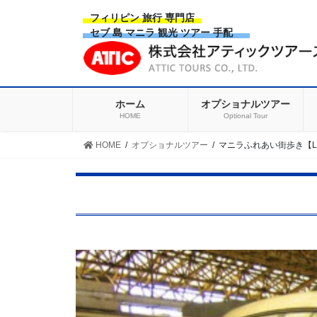
Skip
Skip
フィリピン 旅行 専門店
to
to
セブ 島 マニラ 観光 ツアー 手配
the
the
content
Navigation
ホーム
オプショナルツアー
HOME
Optional Tour
HOME
オプショナルツアー
マニラふれあい街歩き【L