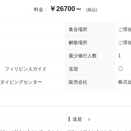
￥26700～
料金：
(税込)
集合場所
ご滞
解散場所
ご滞
最少催行人数
1
 フィリピン人ガイド
送迎
◯
ダイビングセンター
販売会社
株式
送迎
○