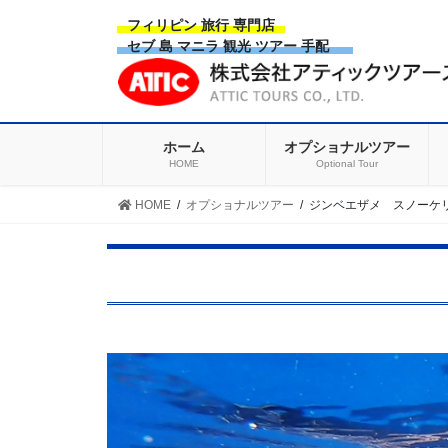
Skip
Skip
フィリピン 旅行 専門店
to
to
セブ 島 マニラ 観光 ツアー 手配
the
the
content
Navigation
ホーム
オプショナルツアー
HOME
Optional Tour
HOME
オプショナルツアー
ジンベエザメ スノーケ