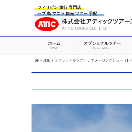
Skip
Skip
フィリピン 旅行 専門店
to
to
セブ 島 マニラ 観光 ツアー 手配
the
the
content
Navigation
ホーム
オプショナルツアー
HOME
Optional Tour
HOME
オプショナルツアー
アメージングショー（1