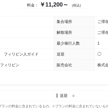
￥11,200～
料金：
(税込)
集合場所
ご滞
解散場所
ご滞
最少催行人数
1
 フィリピン人ガイド
送迎
◯
フィリピン
販売会社
株式
送迎
○
:プランの料金に含まれているもの。
×:プランの料金に含まれていないも