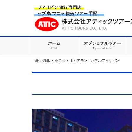
Skip
Skip
フィリピン 旅行 専門店
to
to
セブ 島 マニラ 観光 ツアー 手配
the
the
content
Navigation
ホーム
オプショナルツアー
HOME
Optional Tour
HOME
ホテル
ダイアモンドホテルフィリピン