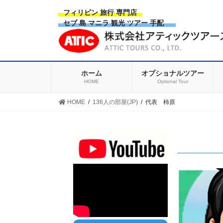
Skip
Skip
フィリピン 旅行 専門店
to
to
セブ 島 マニラ 観光 ツアー 手配
the
the
content
Navigation
ホーム
オプショナルツアー
HOME
Optional Tour
HOME
136人の部屋(JP)
代表 柿原