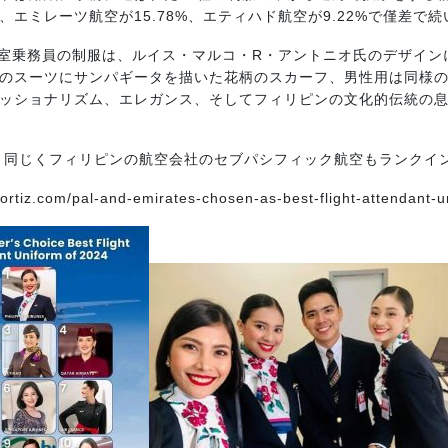
、エミレーツ航空が15.78%、エティハド航空が9.22%で僅差で続
客室乗務員の制服は、ルイス・マルコ・R・アントニオ氏のデザイ
のスーツにサンパギータを描いた花柄のスカーフ、男性用は同様
ッショナリズム、エレガンス、そしてフィリピンの文化的伝統の
は、同じくフィリピンの航空会社のセブパシフィック航空もランクイ
ortiz.com/pal-and-emirates-chosen-as-best-flight-attendant-u