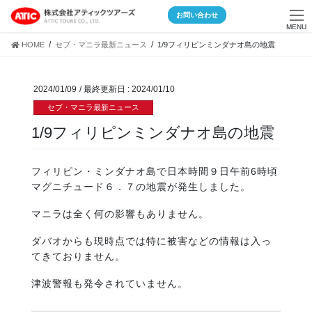
Skip
Skip
お問い合わせ
to
to
MENU
the
the
HOME
セブ・マニラ最新ニュース
1/9フィリピンミンダナオ島の地震
content
Navigation
2024/01/09
/ 最終更新日 :
2024/01/10
セブ・マニラ最新ニュース
1/9フィリピンミンダナオ島の地震
フィリピン・ミンダナオ島で日本時間９日午前6時頃
マグニチュード６．７の地震が発生しました。
マニラは全く何の影響もありません。
ダバオからも現時点では特に被害などの情報は入っ
てきておりません。
津波警報も発令されていません。