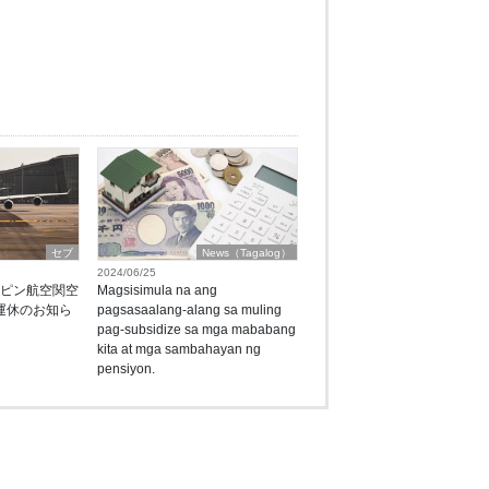
セブ
News（Tagalog）
2024/06/25
リピン航空関空
Magsisimula na ang
月運休のお知ら
pagsasaalang-alang sa muling
pag-subsidize sa mga mababang
kita at mga sambahayan ng
pensiyon.