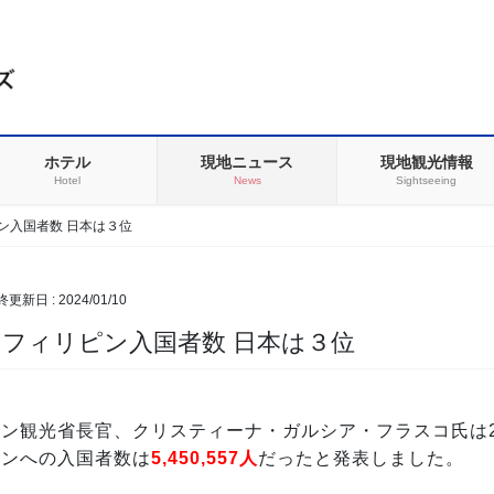
ホテル
現地ニュース
現地観光情報
Hotel
News
Sightseeing
ピン入国者数 日本は３位
最終更新日 :
2024/01/10
年のフィリピン入国者数 日本は３位
ン観光省長官、クリスティーナ・ガルシア・フラスコ氏は202
ピンへの入国者数は
5,450,557人
だったと発表しました。