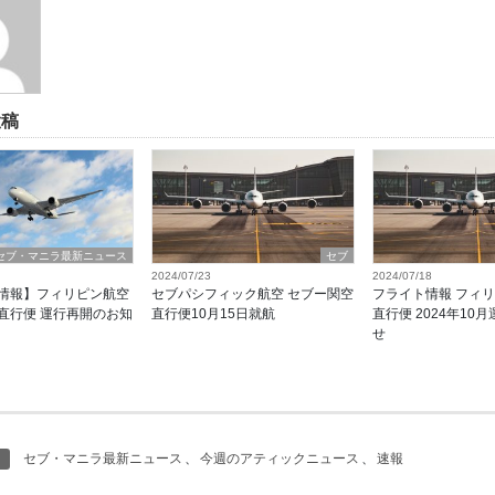
投稿
セブ・マニラ最新ニュース
セブ
2024/07/23
2024/07/18
情報】フィリピン航空
セブパシフィック航空 セブー関空
フライト情報 フィ
直行便 運行再開のお知
直行便10月15日就航
直行便 2024年10
せ
セブ・マニラ最新ニュース
、
今週のアティックニュース
、
速報