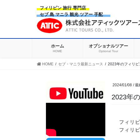
Skip
Skip
フィリピン 旅行 専門店
to
to
セブ 島 マニラ 観光 ツアー 手配
the
the
content
Navigation
ホーム
オプショナルツアー
HOME
Optional Tour
HOME
セブ・マニラ最新ニュース
2023年のフィリ
2024/01/08
/ 
2023
フィリピ
フィリ