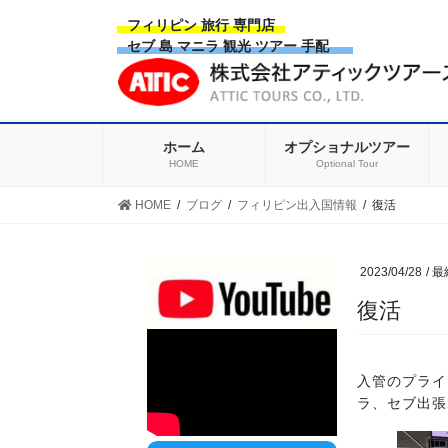
Skip
Skip
フィリピン 旅行 専門店
to
to
セブ 島 マニラ 観光 ツアー 手配
the
the
content
Navigation
ホーム
オプショナルツアー
HOME
Optional Tour
HOME
ブログ
フィリピン出入国情報
復活
2023/04/28
/ 
復活
入管のプライ
ラ、セブ出張