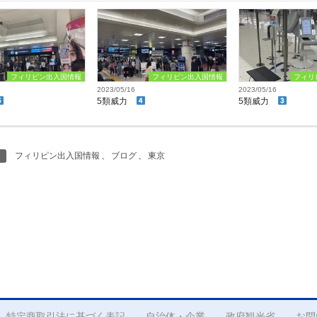
フィリピン出入国情報
フィリピン出入国情報
フィリ
2023/05/16
2023/05/16
5類威力
5類威力
フィリピン出入国情報
、
ブログ
、
東京
特定商取引法に基づく表記
自治体・企業
政府観光省
お問