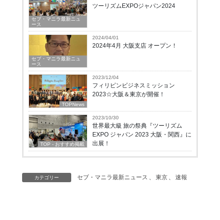
ツーリズムEXPOジャパン2024
セブ・マニラ最新ニュ
ース
2024/04/01
2024年4月 大阪支店 オープン！
セブ・マニラ最新ニュ
ース
2023/12/04
フィリピンビジネスミッション
2023☆大阪＆東京が開催！
TOPNews
2023/10/30
世界最大級 旅の祭典『ツーリズム
EXPO ジャパン 2023 大阪・関西』に
出展！
TOP - おすすめ掲載
セブ・マニラ最新ニュース
、
東京
、
速報
カテゴリー