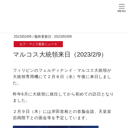
Skip
Skip
お問い合わせ
to
to
MENU
the
the
HOME
セブ・マニラ最新ニュース
マルコス大統領来日（2023/2/9）
content
Navigation
2023/02/09
/ 最終更新日 :
2023/02/09
セブ・マニラ最新ニュース
マルコス大統領来日（2023/2/9）
フィリピンのフェルディナンド・マルコス大統領が
大統領専用機にて２月８日（水）午後に来日しまし
た。
昨年6月に大統領に就任してから初めての訪日となり
ました。
２月９日（木）には岸田首相との首脳会談、天皇皇
后両陛下との面会等を予定しています。