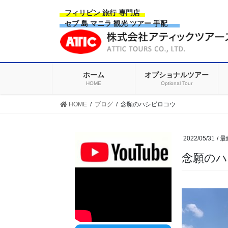
Skip
Skip
フィリピン 旅行 専門店
to
to
セブ 島 マニラ 観光 ツアー 手配
the
the
content
Navigation
ホーム
オプショナルツアー
HOME
Optional Tour
HOME
ブログ
念願のハシビロコウ
2022/05/31
/ 
念願の