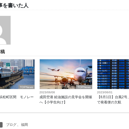
事を書いた人
投稿
TOPNews
TOPNews
2023/06/06
2023/06/01
浜松町区間 モノレー
成田空港 給油施設の見学会を開催
【6月1日】台風2号
へ【小学生向け】
で発着便の欠航
ブログ
、
福岡