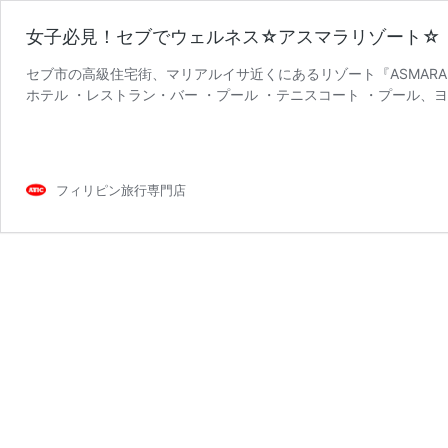
女子必見！セブでウェルネス☆アスマラリゾート☆
セブ市の高級住宅街、マリアルイサ近くにあるリゾート『ASMARA（
ホテル ・レストラン・バー ・プール ・テニスコート ・プール、
女
ます♪ …
続きを読む
子
必
見！
フィリピン旅行専門店
セ
ブ
で
ウ
ェ
ル
ネ
ス
☆
ア
ス
マ